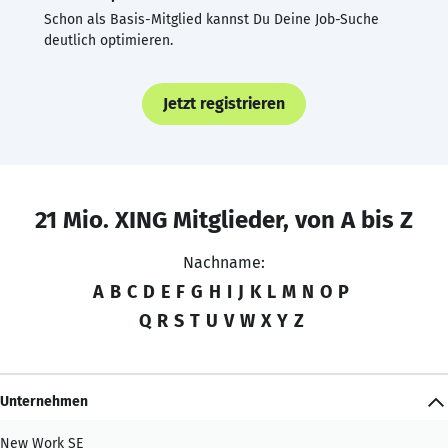
Schon als Basis-Mitglied kannst Du Deine Job-Suche
deutlich optimieren.
Jetzt registrieren
21 Mio. XING Mitglieder, von A bis Z
Nachname:
A
B
C
D
E
F
G
H
I
J
K
L
M
N
O
P
Q
R
S
T
U
V
W
X
Y
Z
Unternehmen
New Work SE