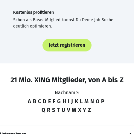
Kostenlos profitieren
Schon als Basis-Mitglied kannst Du Deine Job-Suche
deutlich optimieren.
Jetzt registrieren
21 Mio. XING Mitglieder, von A bis Z
Nachname:
A
B
C
D
E
F
G
H
I
J
K
L
M
N
O
P
Q
R
S
T
U
V
W
X
Y
Z