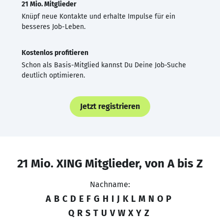
21 Mio. Mitglieder
Knüpf neue Kontakte und erhalte Impulse für ein
besseres Job-Leben.
Kostenlos profitieren
Schon als Basis-Mitglied kannst Du Deine Job-Suche
deutlich optimieren.
Jetzt registrieren
21 Mio. XING Mitglieder, von A bis Z
Nachname:
A
B
C
D
E
F
G
H
I
J
K
L
M
N
O
P
Q
R
S
T
U
V
W
X
Y
Z