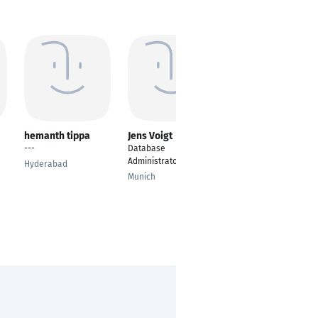
hemanth tippa
Jens Voigt
Hasti Moslemi
---
Database
Database
Administrator
Administrator
Hyderabad
Munich
Mannheim