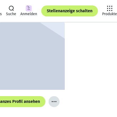
Stellenanzeige schalten
ts
Suche
Anmelden
Produkte
anzes Profil ansehen