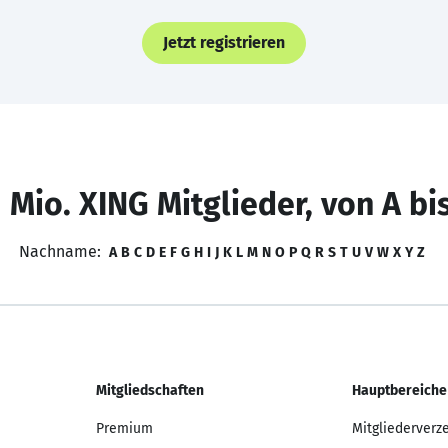
Jetzt registrieren
 Mio. XING Mitglieder, von A bi
Nachname:
A
B
C
D
E
F
G
H
I
J
K
L
M
N
O
P
Q
R
S
T
U
V
W
X
Y
Z
Mitgliedschaften
Hauptbereiche
Premium
Mitgliederverz