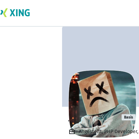
Jade Stewart
Basis
Angestellt, PHP Developer,