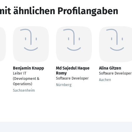
mit ähnlichen Profilangaben
Benjamin Knapp
Md Sajedul Haque
Alina Gitzen
Romy
Leiter IT
Software Developer
Software Developer
(Development &
Aachen
Operations)
Nürnberg
Sachsenheim