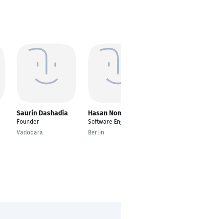
Saurin Dashadia
Hasan Noman
Norayr
Baghdasarov
Founder
Software Engineering
Full Stack Engineer
Vadodara
Berlin
Warsaw