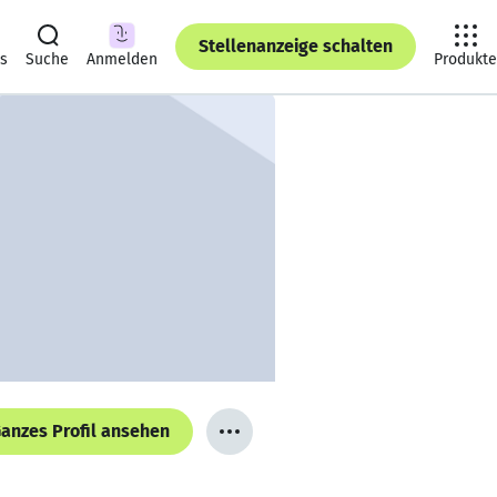
Stellenanzeige schalten
ts
Suche
Anmelden
Produkte
anzes Profil ansehen