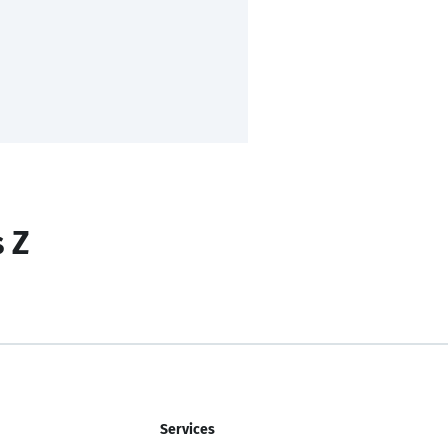
s Z
Services