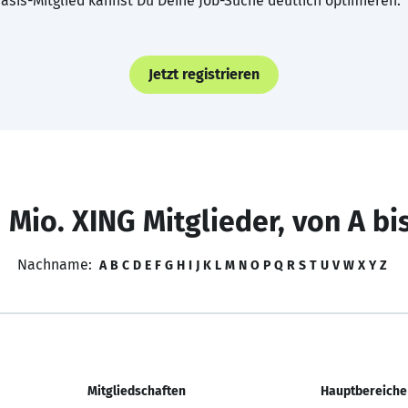
asis-Mitglied kannst Du Deine Job-Suche deutlich optimieren.
Jetzt registrieren
 Mio. XING Mitglieder, von A bi
Nachname:
A
B
C
D
E
F
G
H
I
J
K
L
M
N
O
P
Q
R
S
T
U
V
W
X
Y
Z
Mitgliedschaften
Hauptbereiche