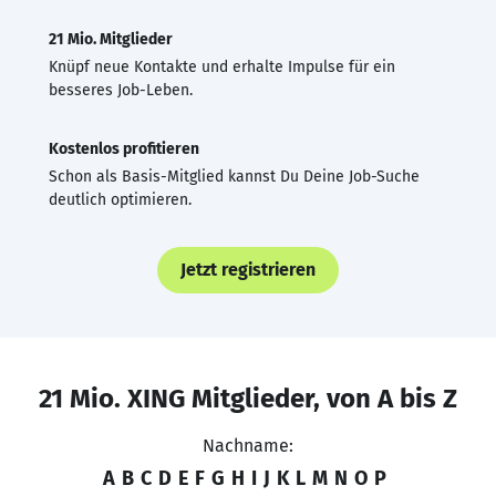
21 Mio. Mitglieder
Knüpf neue Kontakte und erhalte Impulse für ein
besseres Job-Leben.
Kostenlos profitieren
Schon als Basis-Mitglied kannst Du Deine Job-Suche
deutlich optimieren.
Jetzt registrieren
21 Mio. XING Mitglieder, von A bis Z
Nachname:
A
B
C
D
E
F
G
H
I
J
K
L
M
N
O
P