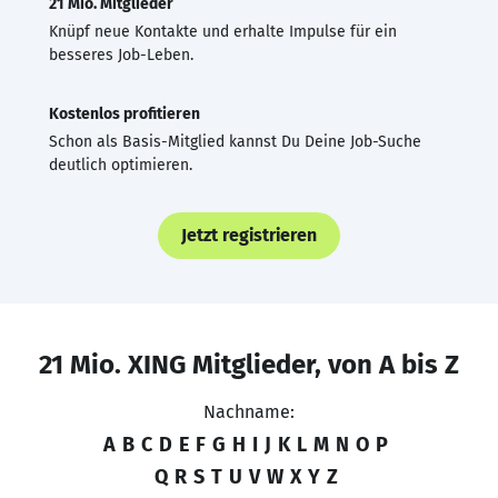
21 Mio. Mitglieder
Knüpf neue Kontakte und erhalte Impulse für ein
besseres Job-Leben.
Kostenlos profitieren
Schon als Basis-Mitglied kannst Du Deine Job-Suche
deutlich optimieren.
Jetzt registrieren
21 Mio. XING Mitglieder, von A bis Z
Nachname:
A
B
C
D
E
F
G
H
I
J
K
L
M
N
O
P
Q
R
S
T
U
V
W
X
Y
Z