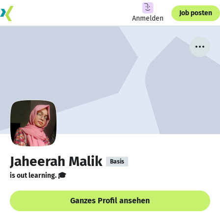
Job posten
Anmelden
Jaheerah Malik
Basis
is out learning. 🎓
Ganzes Profil ansehen