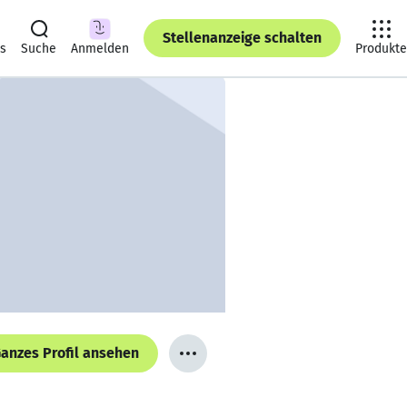
Stellenanzeige schalten
ts
Suche
Anmelden
Produkte
anzes Profil ansehen