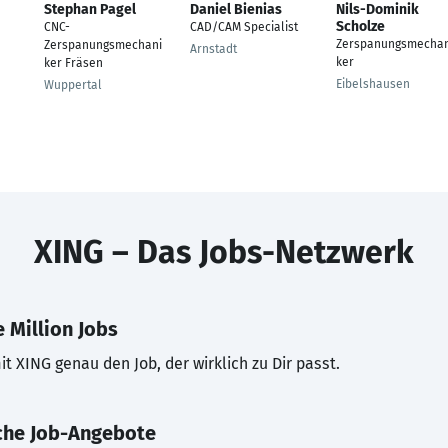
Stephan Pagel
Daniel Bienias
Nils-Dominik
Scholze
CNC-
CAD/CAM Specialist
Zerspanungsmechan
Zerspanungsmechani
Arnstadt
ker
ker Fräsen
Eibelshausen
Wuppertal
XING – Das Jobs-Netzwerk
 Million Jobs
t XING genau den Job, der wirklich zu Dir passt.
che Job-Angebote