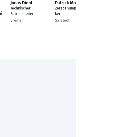
Jonas Diehl
Patrick Mohr
Michael
Schauberger
Technischer
Zerspanungsmechani
i
Maschinenbaumecha
Betriebsleiter
ker
niker
Bremen
Sarstedt
Götting