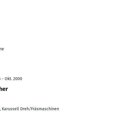
1
ine
5 - Okt. 2000
her
 , Karussell Dreh/Fräsmaschinen