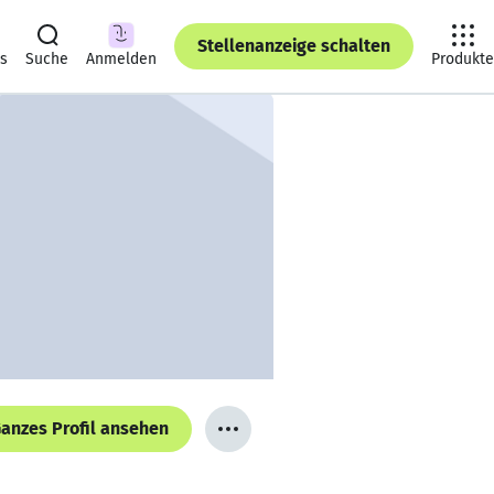
Stellenanzeige schalten
ts
Suche
Anmelden
Produkte
anzes Profil ansehen