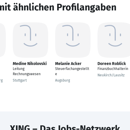
mit ähnlichen Profilangaben
Medine Nikolovski
Melanie Acker
Doreen Roblick
Leitung
Steuerfachangestellt
Finanzbuchhalterin
Rechnungswesen
e
Neukirch/Lausitz
rg
Stuttgart
Augsburg
XING – Das Jobs-Netzwerk