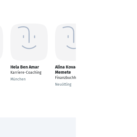
Hela Ben Amar
Alina Kovaci-
Anna Junker
Memete
Karriere-Coaching
Business
Finanzbuchhalterin
Performance
München
Controller
Neuötting
Köln