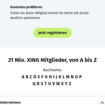
Kostenlos profitieren
Schon als Basis-Mitglied kannst Du Deine Job-Suche
deutlich optimieren.
Jetzt registrieren
21 Mio. XING Mitglieder, von A bis Z
Nachname:
A
B
C
D
E
F
G
H
I
J
K
L
M
N
O
P
Q
R
S
T
U
V
W
X
Y
Z
Unternehmen