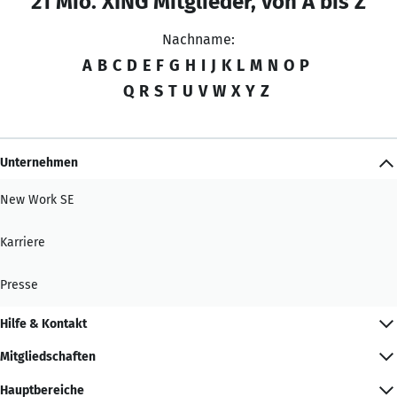
21 Mio. XING Mitglieder, von A bis Z
Nachname:
A
B
C
D
E
F
G
H
I
J
K
L
M
N
O
P
Q
R
S
T
U
V
W
X
Y
Z
Unternehmen
New Work SE
Karriere
Presse
Hilfe & Kontakt
Mitgliedschaften
Hauptbereiche