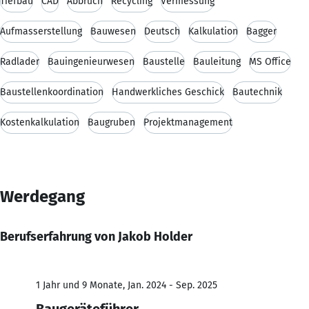
Tiefbau
CAD
Abbruch
Recycling
Vermessung
Aufmasserstellung
Bauwesen
Deutsch
Kalkulation
Bagger
Radlader
Bauingenieurwesen
Baustelle
Bauleitung
MS Office
Baustellenkoordination
Handwerkliches Geschick
Bautechnik
Kostenkalkulation
Baugruben
Projektmanagement
Werdegang
Berufserfahrung von Jakob Holder
1 Jahr und 9 Monate, Jan. 2024 - Sep. 2025
Baugeräteführer