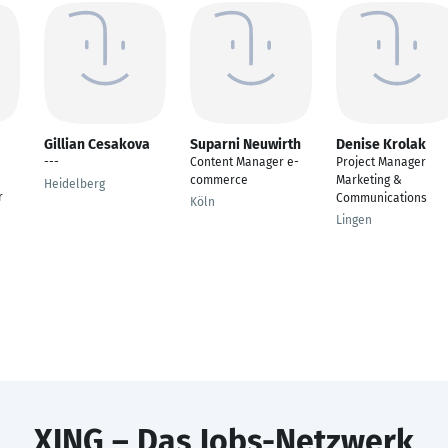
Gillian Cesakova
Suparni Neuwirth
Denise Krolak
---
Content Manager e-
Project Manager
commerce
Marketing &
Heidelberg
r
Communications
Köln
Lingen
XING – Das Jobs-Netzwerk