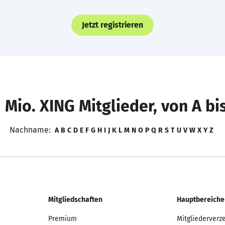
Jetzt registrieren
 Mio. XING Mitglieder, von A bi
Nachname:
A
B
C
D
E
F
G
H
I
J
K
L
M
N
O
P
Q
R
S
T
U
V
W
X
Y
Z
Mitgliedschaften
Hauptbereiche
Premium
Mitgliederverz