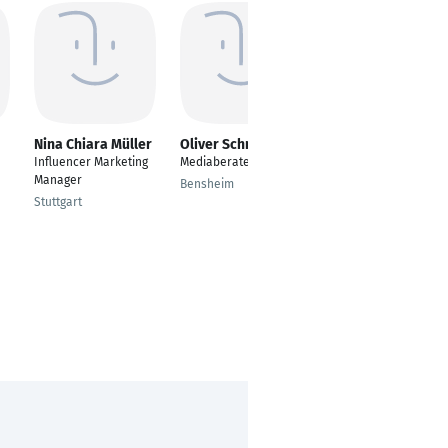
Nina Chiara Müller
Oliver Schmied
Christina Hölscher
Influencer Marketing
Mediaberater
Lehrgangskoordinator
Manager
in
Bensheim
Stuttgart
Dortmund