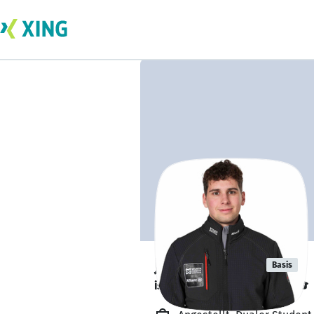
Jakob König
Basis
ist kurz vor dem Abschluss. 🎓