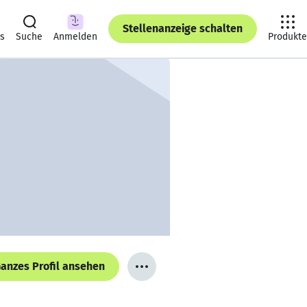
Stellenanzeige schalten
ts
Suche
Anmelden
Produkte
anzes Profil ansehen