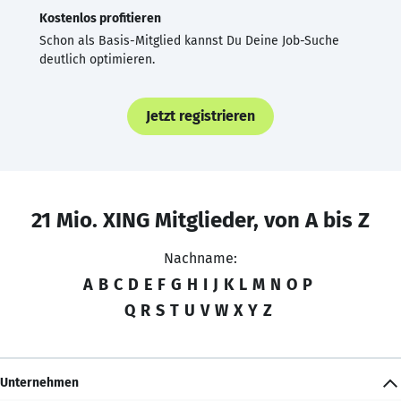
Kostenlos profitieren
Schon als Basis-Mitglied kannst Du Deine Job-Suche
deutlich optimieren.
Jetzt registrieren
21 Mio. XING Mitglieder, von A bis Z
Nachname:
A
B
C
D
E
F
G
H
I
J
K
L
M
N
O
P
Q
R
S
T
U
V
W
X
Y
Z
Unternehmen