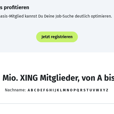
s profitieren
asis-Mitglied kannst Du Deine Job-Suche deutlich optimieren.
Jetzt registrieren
 Mio. XING Mitglieder, von A bi
Nachname:
A
B
C
D
E
F
G
H
I
J
K
L
M
N
O
P
Q
R
S
T
U
V
W
X
Y
Z