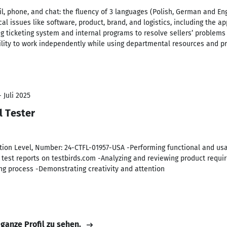
il, phone, and chat: the fluency of 3 languages (Polish, German and Eng
cal issues like software, product, brand, and logistics, including the ap
ng ticketing system and internal programs to resolve sellers’ problem
lity to work independently while using departmental resources and p
 Juli 2025
l Tester
tion Level, Number: 24-CTFL-01957-USA -Performing functional and usab
test reports on testbirds.com -Analyzing and reviewing product requir
ting process -Demonstrating creativity and attention
 ganze Profil zu sehen.