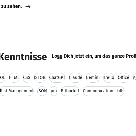
e zu sehen.
Kenntnisse
Logg Dich jetzt ein, um das ganze Prof
SQL
HTML
CSS
ISTQB
ChatGPT
Claude
Gemini
Trello
Office
A
Test Management
JSON
jira
Bitbucket
Communication skills