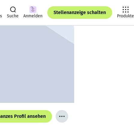
Stellenanzeige schalten
ts
Suche
Anmelden
Produkte
anzes Profil ansehen