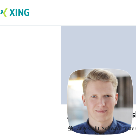
Jakub Tomaszews
Angestellt, Software Test