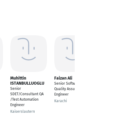
Muhittin
Faizan Ali
Praveen Kumar
ISTANBULLUOGLU
Siruvoori Siruvoori
Senior Software
Senior
---
Quality Assurance
SDET/Consultant QA
Engineer
Berlin
/Test Automation
Karachi
Engineer
Kaiserslautern