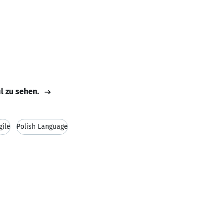
il zu sehen.
gile
Polish Language