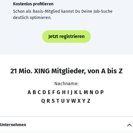
Kostenlos profitieren
Schon als Basis-Mitglied kannst Du Deine Job-Suche
deutlich optimieren.
Jetzt registrieren
21 Mio. XING Mitglieder, von A bis Z
Nachname:
A
B
C
D
E
F
G
H
I
J
K
L
M
N
O
P
Q
R
S
T
U
V
W
X
Y
Z
Unternehmen