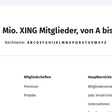
 Mio. XING Mitglieder, von A bi
Nachname:
A
B
C
D
E
F
G
H
I
J
K
L
M
N
O
P
Q
R
S
T
U
V
W
X
Y
Z
Mitgliedschaften
Hauptbereiche
Premium
Mitgliederverz
ProJobs
Jobs Verzeichn
Unternehmen