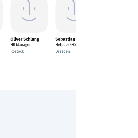
Oliver Schlung
Sebastian Tutacz
Thomas Freihalter
HR Manager
Helpdesk-Consultant
Master of Science
Rostock
Dresden
Erlangen