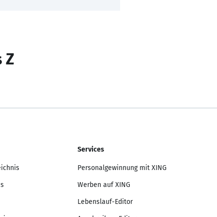
s Z
Services
eichnis
Personalgewinnung mit XING
is
Werben auf XING
Lebenslauf-Editor