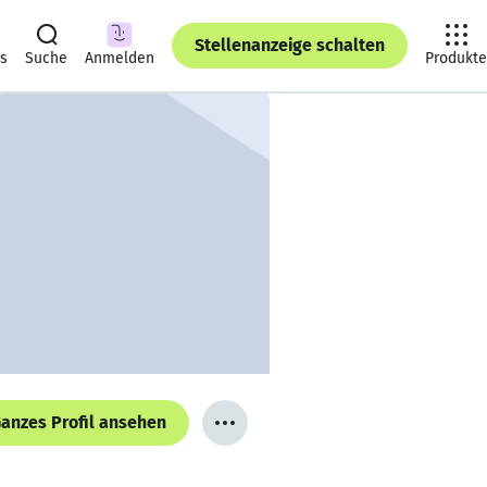
Stellenanzeige schalten
ts
Suche
Anmelden
Produkte
anzes Profil ansehen