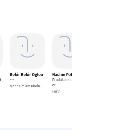
Bekir Bekir Oglou
Nadine Pötzsch
Saskia Blaschke
t
---
Produktionsmitarbeit
Produktionsmitarbeit
er
erin
Monheim am Rhein
Fürth
Lüdersdorf