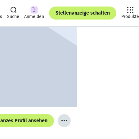
Stellenanzeige schalten
ts
Suche
Anmelden
Produkte
anzes Profil ansehen