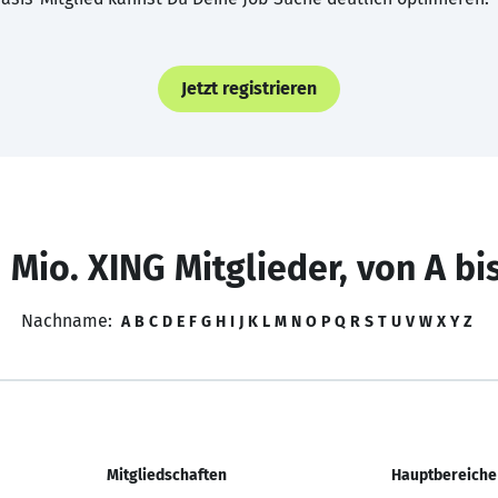
Jetzt registrieren
 Mio. XING Mitglieder, von A bi
Nachname:
A
B
C
D
E
F
G
H
I
J
K
L
M
N
O
P
Q
R
S
T
U
V
W
X
Y
Z
Mitgliedschaften
Hauptbereiche