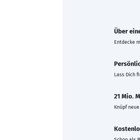
Über eine
Entdecke mi
Persönli
Lass Dich f
21 Mio. M
Knüpf neue 
Kostenlo
Schon als B