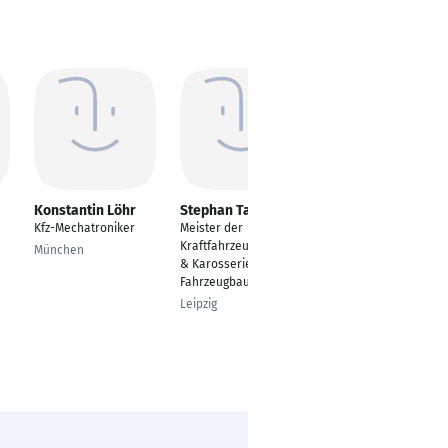
Konstantin Löhr
Stephan Taudte
Dennis Kellermann
Kfz-Mechatroniker
Meister der
Energie- und
Kraftfahrzeugtechnik
Automatisierungstech
München
& Karosserie und
nik
Fahrzeugbauer
Crailsheim
Leipzig