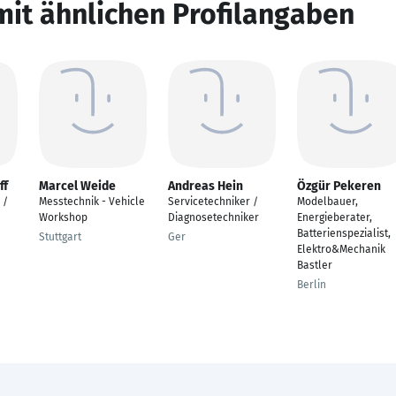
mit ähnlichen Profilangaben
ff
Marcel Weide
Andreas Hein
Özgür Pekeren
 /
Messtechnik - Vehicle
Servicetechniker /
Modelbauer,
Workshop
Diagnosetechniker
Energieberater,
Batterienspezialist,
Stuttgart
Ger
Elektro&Mechanik
Bastler
Berlin