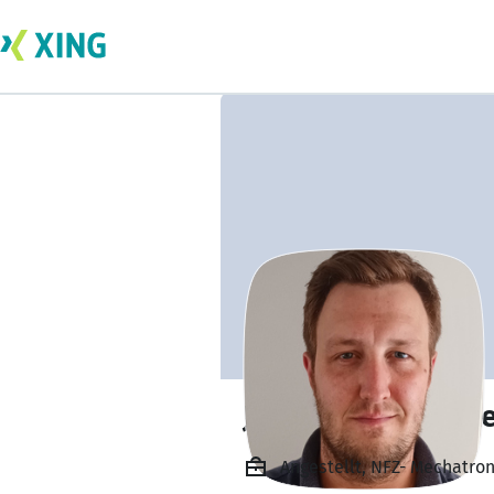
Jan-Henryk Döpk
Angestellt, NFZ- Mechatro