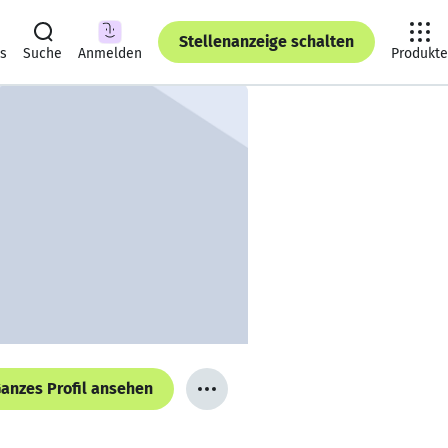
Stellenanzeige schalten
ts
Suche
Anmelden
Produkte
anzes Profil ansehen