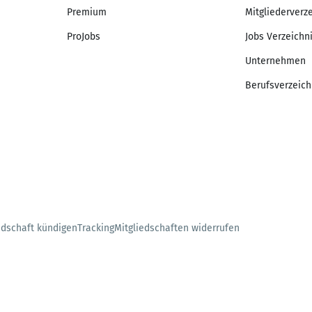
Premium
Mitgliederverz
ProJobs
Jobs Verzeichn
Unternehmen
Berufsverzeich
edschaft kündigen
Tracking
Mitgliedschaften widerrufen