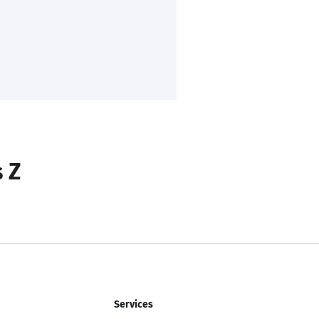
s Z
Services