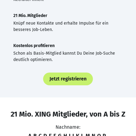
21 Mio. Mitglieder
Knüpf neue Kontakte und erhalte Impulse für ein
besseres Job-Leben.
Kostenlos profitieren
Schon als Basis-Mitglied kannst Du Deine Job-Suche
deutlich optimieren.
Jetzt registrieren
21 Mio. XING Mitglieder, von A bis Z
Nachname:
A
B
C
D
E
F
G
H
I
J
K
L
M
N
O
P