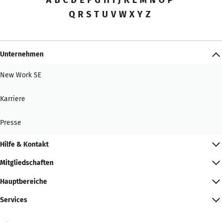
Q
R
S
T
U
V
W
X
Y
Z
Unternehmen
New Work SE
Karriere
Presse
Hilfe & Kontakt
Mitgliedschaften
Hauptbereiche
Services