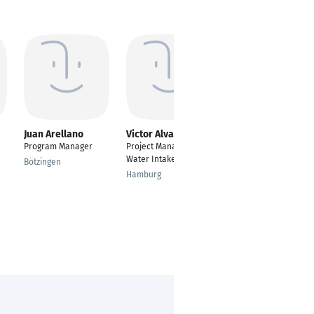
Juan Arellano
Victor Alvarez
Sergei Tiunov
Program Manager
Project Manager Sea
IT-Fachinformatiker
Water Intake
Bötzingen
Frankfurt am Main
Hamburg