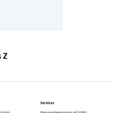
s Z
Services
eichnis
Personalgewinnung mit XING