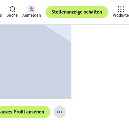
Stellenanzeige schalten
ts
Suche
Anmelden
Produkte
anzes Profil ansehen