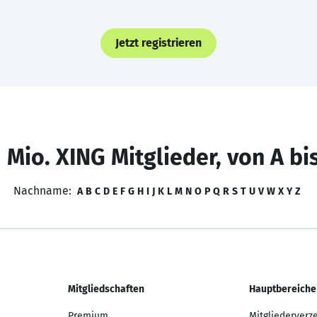
Jetzt registrieren
 Mio. XING Mitglieder, von A bi
Nachname:
A
B
C
D
E
F
G
H
I
J
K
L
M
N
O
P
Q
R
S
T
U
V
W
X
Y
Z
Mitgliedschaften
Hauptbereiche
Premium
Mitgliederverz