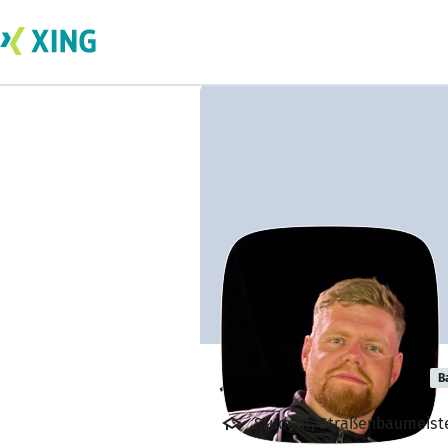
Jan-Ove Siebert
B
Student, Straßenbaumeiste