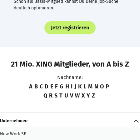
Schon als Basis-Mitglied kannst Du Deine Job-Suche
deutlich optimieren.
Jetzt registrieren
21 Mio. XING Mitglieder, von A bis Z
Nachname:
A
B
C
D
E
F
G
H
I
J
K
L
M
N
O
P
Q
R
S
T
U
V
W
X
Y
Z
Unternehmen
New Work SE