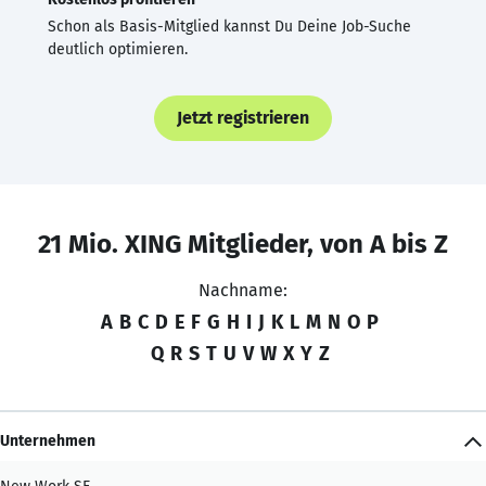
Schon als Basis-Mitglied kannst Du Deine Job-Suche
deutlich optimieren.
Jetzt registrieren
21 Mio. XING Mitglieder, von A bis Z
Nachname:
A
B
C
D
E
F
G
H
I
J
K
L
M
N
O
P
Q
R
S
T
U
V
W
X
Y
Z
Unternehmen