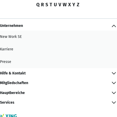
Q
R
S
T
U
V
W
X
Y
Z
Unternehmen
New Work SE
Karriere
Presse
Hilfe & Kontakt
Mitgliedschaften
Hauptbereiche
Services