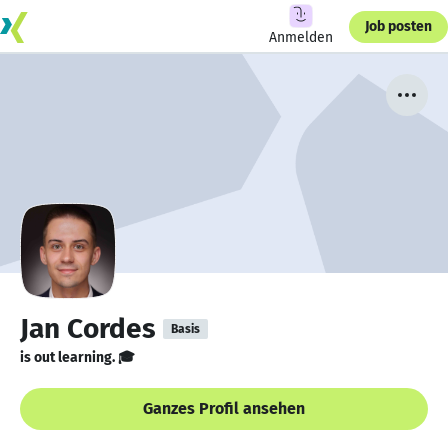
Job posten
Anmelden
Jan Cordes
Basis
is out learning. 🎓
Ganzes Profil ansehen