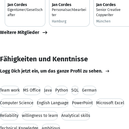
Jan Cordes
Jan Cordes
Jan Cordes
Eigentümer/Gesellsch
Personalsachbearbei
Senior Creative
after
ter
Copywriter
Hamburg
München
Weitere Mitglieder
Fähigkeiten und Kenntnisse
Logg Dich jetzt ein, um das ganze Profil zu sehen.
Team work
MS Office
Java
Python
SQL
German
Computer Science
English Language
PowerPoint
Microsoft Excel
Reliability
willingness to learn
Analytical skills
Technical Knowledge
ambitious