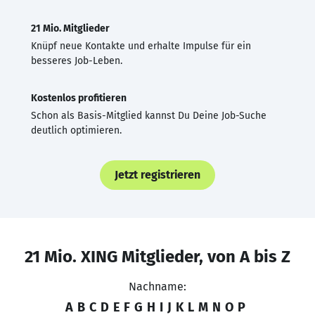
21 Mio. Mitglieder
Knüpf neue Kontakte und erhalte Impulse für ein
besseres Job-Leben.
Kostenlos profitieren
Schon als Basis-Mitglied kannst Du Deine Job-Suche
deutlich optimieren.
Jetzt registrieren
21 Mio. XING Mitglieder, von A bis Z
Nachname:
A
B
C
D
E
F
G
H
I
J
K
L
M
N
O
P