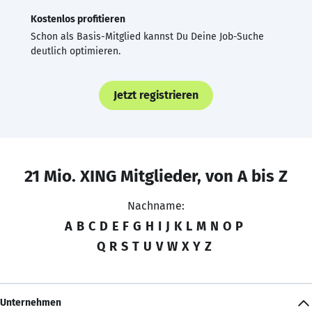
Kostenlos profitieren
Schon als Basis-Mitglied kannst Du Deine Job-Suche
deutlich optimieren.
Jetzt registrieren
21 Mio. XING Mitglieder, von A bis Z
Nachname:
A
B
C
D
E
F
G
H
I
J
K
L
M
N
O
P
Q
R
S
T
U
V
W
X
Y
Z
Unternehmen