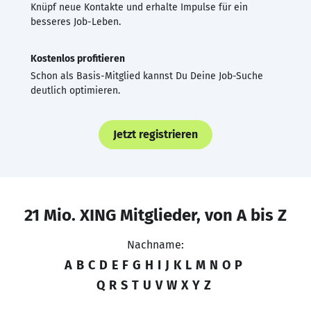
Knüpf neue Kontakte und erhalte Impulse für ein
besseres Job-Leben.
Kostenlos profitieren
Schon als Basis-Mitglied kannst Du Deine Job-Suche
deutlich optimieren.
Jetzt registrieren
21 Mio. XING Mitglieder, von A bis Z
Nachname:
A
B
C
D
E
F
G
H
I
J
K
L
M
N
O
P
Q
R
S
T
U
V
W
X
Y
Z