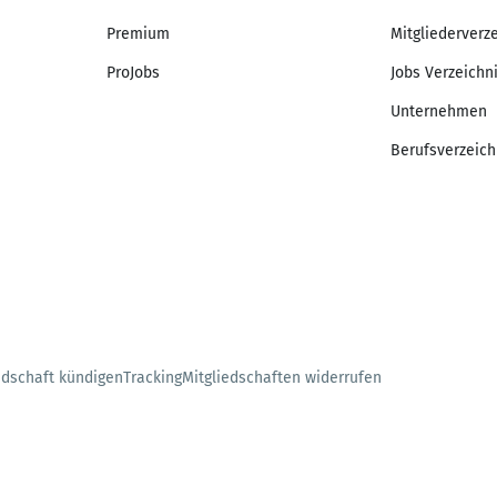
Premium
Mitgliederverz
ProJobs
Jobs Verzeichn
Unternehmen
Berufsverzeich
edschaft kündigen
Tracking
Mitgliedschaften widerrufen