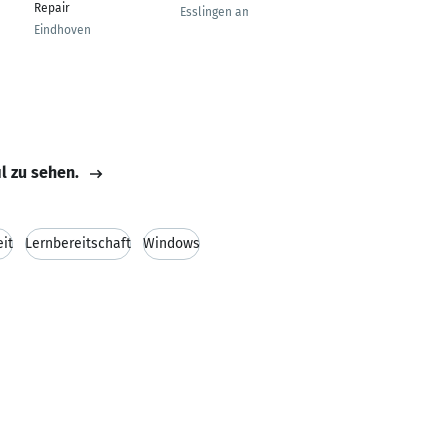
Repair
Esslingen am Neckar
Giessen
Eindhoven
il zu sehen.
eit
Lernbereitschaft
Windows