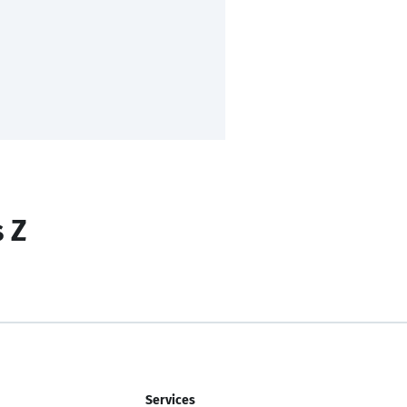
s Z
Services