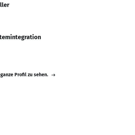
ller
temintegration
 ganze Profil zu sehen.