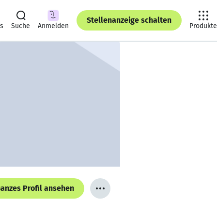
Stellenanzeige schalten
ts
Suche
Anmelden
Produkte
anzes Profil ansehen