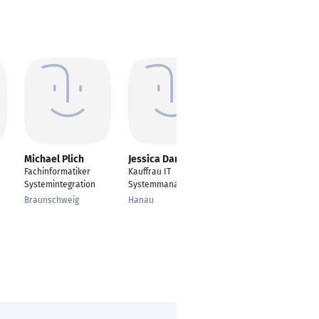
Michael Plich
Jessica Daniela Fey
Simon Ach
Fachinformatiker
Kauffrau IT
Fachinformatiker
Systemintegration
Systemmanagemant
Systemintegration
Braunschweig
Hanau
Munich