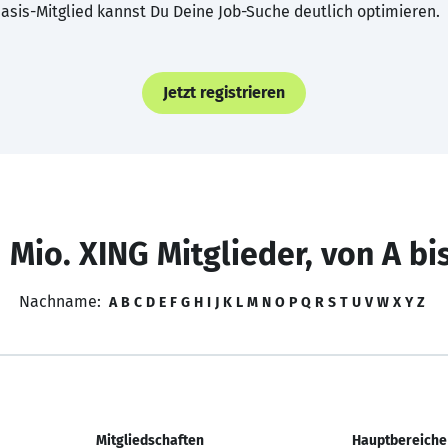
asis-Mitglied kannst Du Deine Job-Suche deutlich optimieren.
Jetzt registrieren
 Mio. XING Mitglieder, von A bi
Nachname:
A
B
C
D
E
F
G
H
I
J
K
L
M
N
O
P
Q
R
S
T
U
V
W
X
Y
Z
Mitgliedschaften
Hauptbereiche