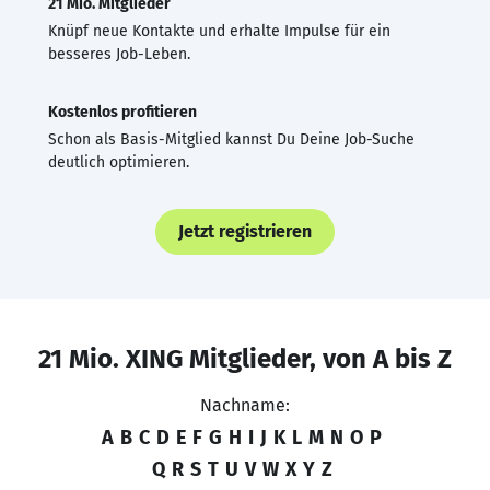
21 Mio. Mitglieder
Knüpf neue Kontakte und erhalte Impulse für ein
besseres Job-Leben.
Kostenlos profitieren
Schon als Basis-Mitglied kannst Du Deine Job-Suche
deutlich optimieren.
Jetzt registrieren
21 Mio. XING Mitglieder, von A bis Z
Nachname:
A
B
C
D
E
F
G
H
I
J
K
L
M
N
O
P
Q
R
S
T
U
V
W
X
Y
Z