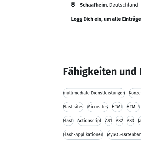
Schaafheim
, Deutschland
Logg Dich ein, um alle Einträg
Fähigkeiten und 
multimediale Dienstleistungen
Konze
Flashsites
Microsites
HTML
HTML5
Flash
Actionscript
AS1
AS2
AS3
J
Flash-Applikationen
MySQL-Datenba