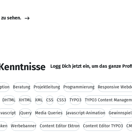
e zu sehen.
Kenntnisse
Logg Dich jetzt ein, um das ganze Prof
ption
Beratung
Projektleitung
Programmierung
Responsive Webd
DHTML
XHTML
XML
CSS
CSS3
TYPO3
TYPO3 Content Managem
avascript
jQuery
Media Queries
Javascript-Animation
Gewinnspiel
nken
Werbebanner
Content Editor Ektron
Content Editor TYPO3
CM