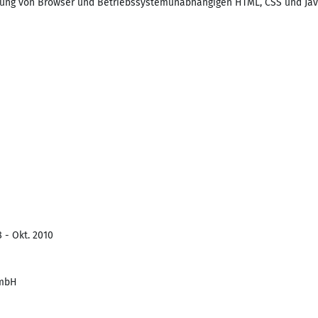
klung von Browser und Betriebssystemunabhängigen HTML, CSS und Java
 - Okt. 2010
GmbH