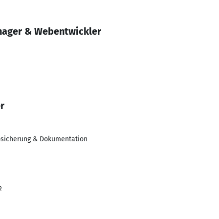
nager & Webentwickler
r
bsicherung & Dokumentation
2