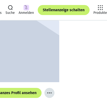
Stellenanzeige schalten
ts
Suche
Anmelden
Produkte
anzes Profil ansehen