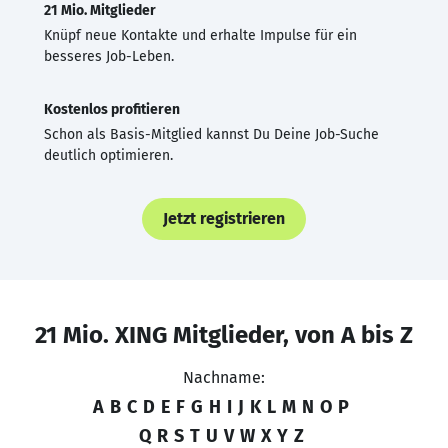
21 Mio. Mitglieder
Knüpf neue Kontakte und erhalte Impulse für ein
besseres Job-Leben.
Kostenlos profitieren
Schon als Basis-Mitglied kannst Du Deine Job-Suche
deutlich optimieren.
Jetzt registrieren
21 Mio. XING Mitglieder, von A bis Z
Nachname:
A
B
C
D
E
F
G
H
I
J
K
L
M
N
O
P
Q
R
S
T
U
V
W
X
Y
Z