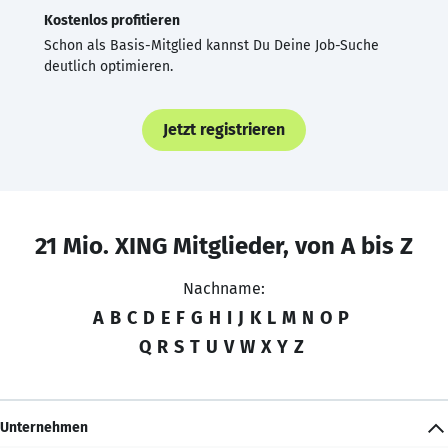
Kostenlos profitieren
Schon als Basis-Mitglied kannst Du Deine Job-Suche
deutlich optimieren.
Jetzt registrieren
21 Mio. XING Mitglieder, von A bis Z
Nachname:
A
B
C
D
E
F
G
H
I
J
K
L
M
N
O
P
Q
R
S
T
U
V
W
X
Y
Z
Unternehmen