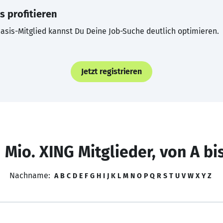
s profitieren
asis-Mitglied kannst Du Deine Job-Suche deutlich optimieren.
Jetzt registrieren
 Mio. XING Mitglieder, von A bi
Nachname:
A
B
C
D
E
F
G
H
I
J
K
L
M
N
O
P
Q
R
S
T
U
V
W
X
Y
Z