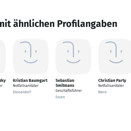
mit ähnlichen Profilangaben
zky
Kristian Baumgart
Sebastian
Christian Party
Smitmans
er
Notfallsanitäter
Notfallsanitäter
Geschäftsführer
Düsseldorf
Biere
Essen