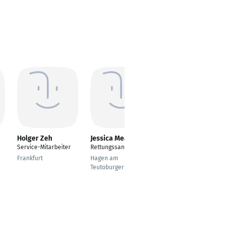
Holger Zeh
Jessica Mears
Ralf Wegner
Service-Mitarbeiter
Rettungssanitäterin
stellvertretender
Wachleiter
Frankfurt
Hagen am
Teutoburger Wald
Hamburg