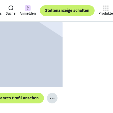
Stellenanzeige schalten
ts
Suche
Anmelden
Produkte
anzes Profil ansehen