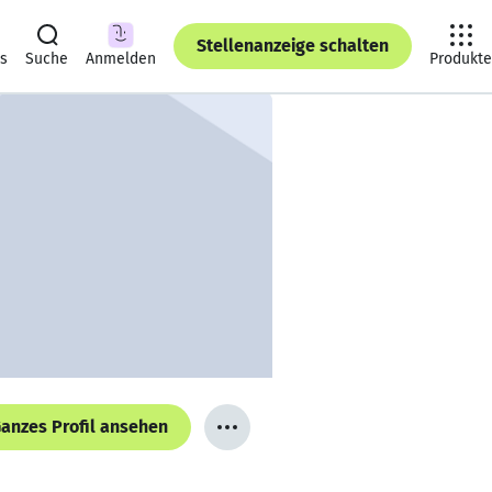
Stellenanzeige schalten
ts
Suche
Anmelden
Produkte
anzes Profil ansehen