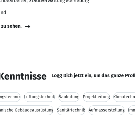
achbearbeiter, Stadtverwaltung Merseburg
and
e zu sehen.
Kenntnisse
Logg Dich jetzt ein, um das ganze Prof
ngstechnik
Lüftungstechnik
Bauleitung
Projektleitung
Klimatechn
hnische Gebäudeausrüstung
Sanitärtechnik
Aufmasserstellung
Imm