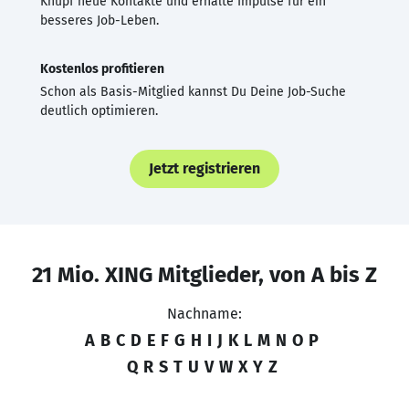
Knüpf neue Kontakte und erhalte Impulse für ein
besseres Job-Leben.
Kostenlos profitieren
Schon als Basis-Mitglied kannst Du Deine Job-Suche
deutlich optimieren.
Jetzt registrieren
21 Mio. XING Mitglieder, von A bis Z
Nachname:
A
B
C
D
E
F
G
H
I
J
K
L
M
N
O
P
Q
R
S
T
U
V
W
X
Y
Z