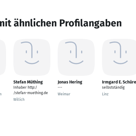
mit ähnlichen Profilangaben
Stefan Müthing
Jonas Hering
Irmgard E. Schür
Inhaber http:/
---
selbstständig
/stefan-muething.de
m
Weimar
Linz
Willich