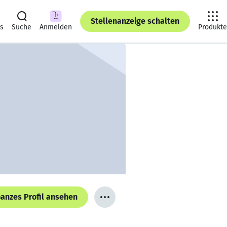
Stellenanzeige schalten
ts
Suche
Anmelden
Produkte
anzes Profil ansehen