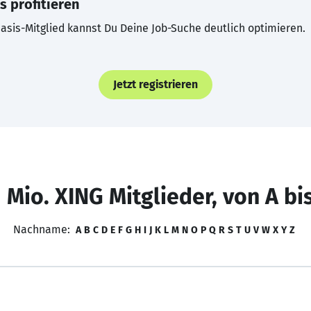
s profitieren
asis-Mitglied kannst Du Deine Job-Suche deutlich optimieren.
Jetzt registrieren
 Mio. XING Mitglieder, von A bi
Nachname:
A
B
C
D
E
F
G
H
I
J
K
L
M
N
O
P
Q
R
S
T
U
V
W
X
Y
Z