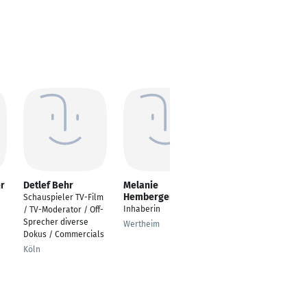
er
Detlef Behr
Melanie
Michael Millitzer
Hemberger
Schauspieler TV-Film
Freiberuflich
Inhaberin
/ TV-Moderator / Off-
selbstständig als
Sprecher diverse
Auditor/Revisor/Berat
Wertheim
Dokus / Commercials
er/Trainer/Coach
Köln
Seligenstadt