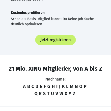
Kostenlos profitieren
Schon als Basis-Mitglied kannst Du Deine Job-Suche
deutlich optimieren.
Jetzt registrieren
21 Mio. XING Mitglieder, von A bis Z
Nachname:
A
B
C
D
E
F
G
H
I
J
K
L
M
N
O
P
Q
R
S
T
U
V
W
X
Y
Z