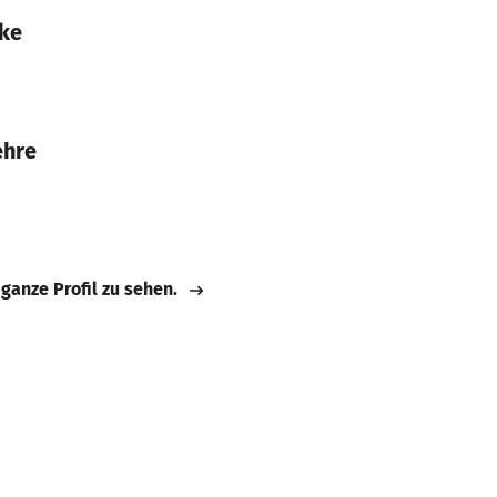
cke
ehre
 ganze Profil zu sehen.