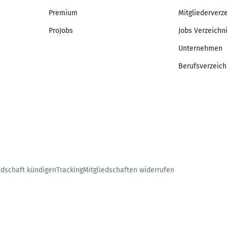
Premium
Mitgliederverz
ProJobs
Jobs Verzeichn
Unternehmen
Berufsverzeich
edschaft kündigen
Tracking
Mitgliedschaften widerrufen