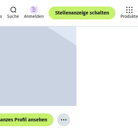
Stellenanzeige schalten
ts
Suche
Anmelden
Produkte
anzes Profil ansehen