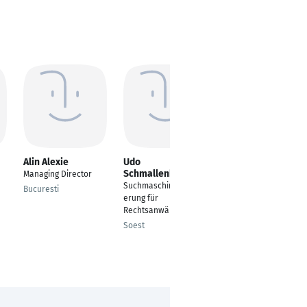
Alin Alexie
Udo
Heiko Lehmann
Schmallenberg
Managing Director
Facharzt für
Suchmaschinenoptimi
Allgemeinmedizin &
Bucuresti
erung für
Praxisinhaber
Rechtsanwälte
Bad Segeberg
Soest