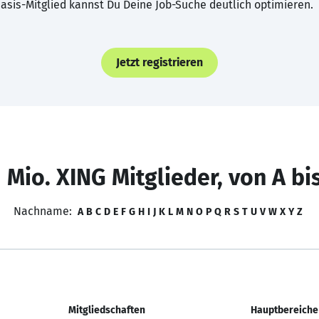
asis-Mitglied kannst Du Deine Job-Suche deutlich optimieren.
Jetzt registrieren
 Mio. XING Mitglieder, von A bi
Nachname:
A
B
C
D
E
F
G
H
I
J
K
L
M
N
O
P
Q
R
S
T
U
V
W
X
Y
Z
Mitgliedschaften
Hauptbereiche