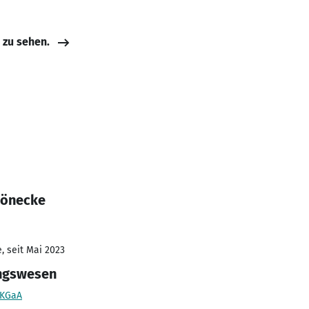
e zu sehen.
Könecke
, seit Mai 2023
ngswesen
 KGaA