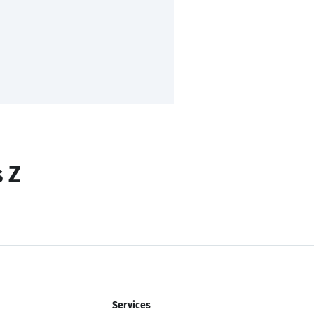
s Z
Services