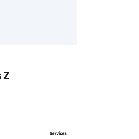
s Z
Services