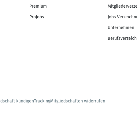
Premium
Mitgliederverz
ProJobs
Jobs Verzeichn
Unternehmen
Berufsverzeich
edschaft kündigen
Tracking
Mitgliedschaften widerrufen