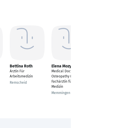
Bettina Roth
Elena Mozyk
Viviane Küllmar
Ärztin Für
Medical Doctor of
Medizin
Arbeitsmedizin
Osteopathy (DGCO),
Bonn
Fachärztin für Innere
Remscheid
Medizin
Memmingen