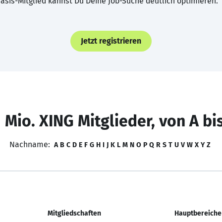
asis-Mitglied kannst Du Deine Job-Suche deutlich optimieren.
Jetzt registrieren
 Mio. XING Mitglieder, von A bi
Nachname:
A
B
C
D
E
F
G
H
I
J
K
L
M
N
O
P
Q
R
S
T
U
V
W
X
Y
Z
Mitgliedschaften
Hauptbereiche