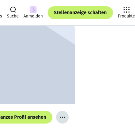
Stellenanzeige schalten
ts
Suche
Anmelden
Produkte
anzes Profil ansehen