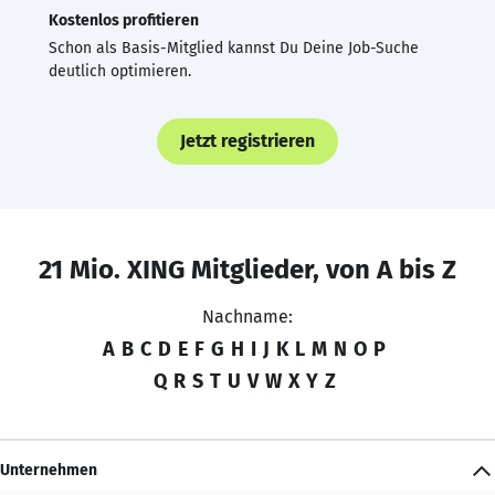
Kostenlos profitieren
Schon als Basis-Mitglied kannst Du Deine Job-Suche
deutlich optimieren.
Jetzt registrieren
21 Mio. XING Mitglieder, von A bis Z
Nachname:
A
B
C
D
E
F
G
H
I
J
K
L
M
N
O
P
Q
R
S
T
U
V
W
X
Y
Z
Unternehmen