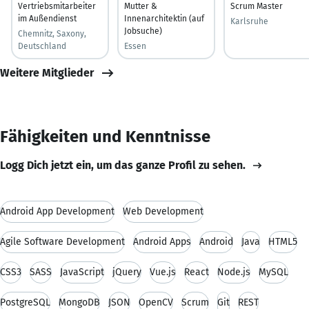
Vertriebsmitarbeiter
Mutter &
Scrum Master
im Außendienst
Innenarchitektin (auf
Karlsruhe
Jobsuche)
Chemnitz, Saxony,
Deutschland
Essen
Weitere Mitglieder
Fähigkeiten und Kenntnisse
Logg Dich jetzt ein, um das ganze Profil zu sehen.
Android App Development
Web Development
Agile Software Development
Android Apps
Android
Java
HTML5
CSS3
SASS
JavaScript
jQuery
Vue.js
React
Node.js
MySQL
PostgreSQL
MongoDB
JSON
OpenCV
Scrum
Git
REST