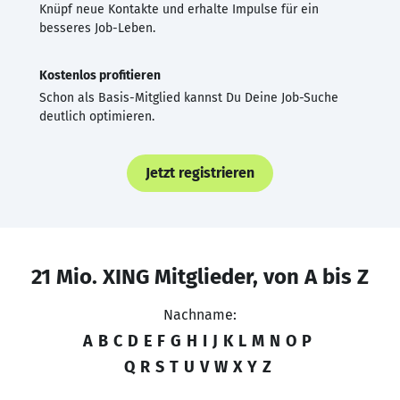
Knüpf neue Kontakte und erhalte Impulse für ein
besseres Job-Leben.
Kostenlos profitieren
Schon als Basis-Mitglied kannst Du Deine Job-Suche
deutlich optimieren.
Jetzt registrieren
21 Mio. XING Mitglieder, von A bis Z
Nachname:
A
B
C
D
E
F
G
H
I
J
K
L
M
N
O
P
Q
R
S
T
U
V
W
X
Y
Z