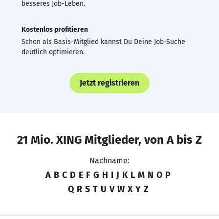
besseres Job-Leben.
Kostenlos profitieren
Schon als Basis-Mitglied kannst Du Deine Job-Suche
deutlich optimieren.
Jetzt registrieren
21 Mio. XING Mitglieder, von A bis Z
Nachname:
A
B
C
D
E
F
G
H
I
J
K
L
M
N
O
P
Q
R
S
T
U
V
W
X
Y
Z