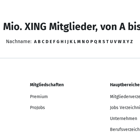
 Mio. XING Mitglieder, von A bi
Nachname:
A
B
C
D
E
F
G
H
I
J
K
L
M
N
O
P
Q
R
S
T
U
V
W
X
Y
Z
Mitgliedschaften
Hauptbereiche
Premium
Mitgliederverz
ProJobs
Jobs Verzeichn
Unternehmen
Berufsverzeich