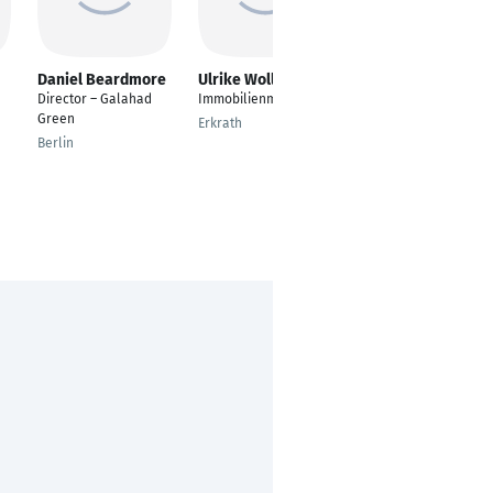
Daniel Beardmore
Ulrike Wollscheid
Maximilian
Schneider
Director – Galahad
Immobilienmaklerin
Werkstudent
Green
Erkrath
Hamburg
Berlin