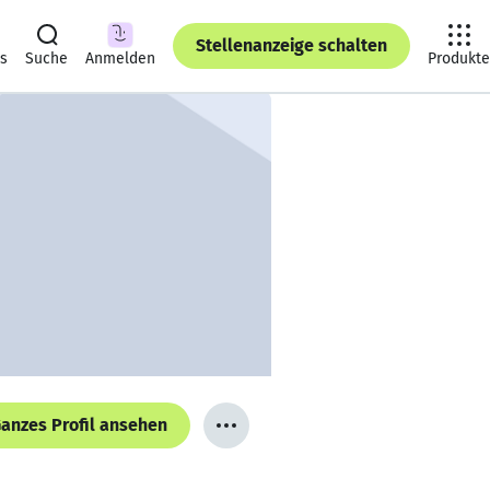
Stellenanzeige schalten
ts
Suche
Anmelden
Produkte
anzes Profil ansehen