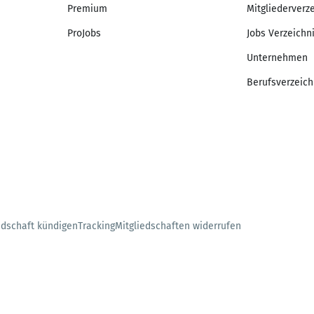
Premium
Mitgliederverz
ProJobs
Jobs Verzeichn
Unternehmen
Berufsverzeich
edschaft kündigen
Tracking
Mitgliedschaften widerrufen