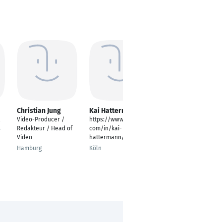
Christian Jung
Kai Hattermann
Martin Mercer
Video-Producer /
https://www.linkedin.
---
Redakteur / Head of
com/in/kai-
r
Köln
Video
hattermann/
Hamburg
Köln