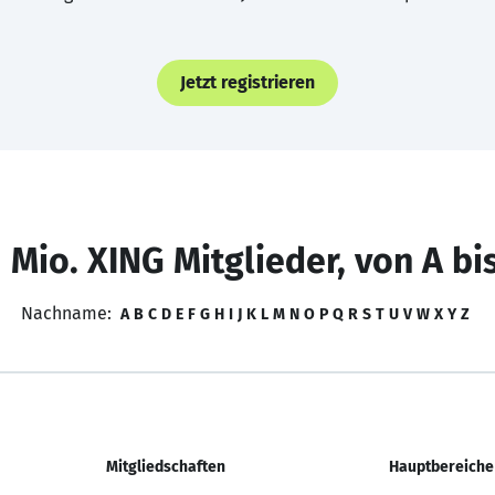
Jetzt registrieren
 Mio. XING Mitglieder, von A bi
Nachname:
A
B
C
D
E
F
G
H
I
J
K
L
M
N
O
P
Q
R
S
T
U
V
W
X
Y
Z
Mitgliedschaften
Hauptbereiche