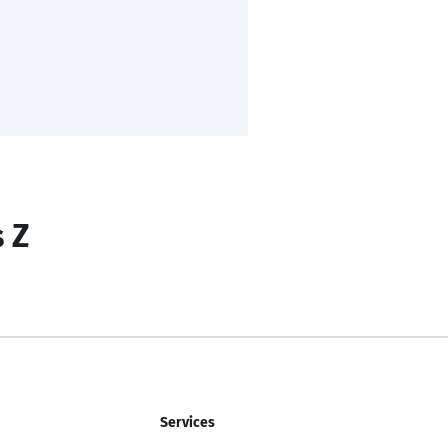
s Z
Services