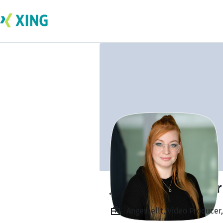
Janina Hausleider
Angestellt, Video Produc