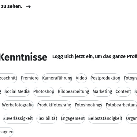
e zu sehen.
Kenntnisse
Logg Dich jetzt ein, um das ganze Prof
eoschnitt
Premiere
Kameraführung
Video
Postproduktion
Fotogr
g
Social Media
Photoshop
Bildbearbeitung
Marketing
Content
S
Werbefotografie
Produktfotografie
Fotoshootings
Fotobearbeitun
Zuverlässigkeit
Flexibilität
Engagement
Selbstständigkeit
Organ
pagnen