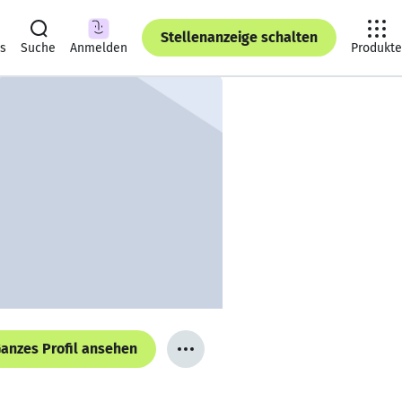
Stellenanzeige schalten
ts
Suche
Anmelden
Produkte
anzes Profil ansehen