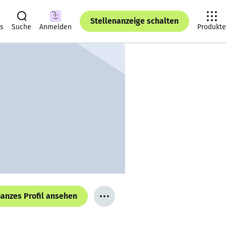
Stellenanzeige schalten
ts
Suche
Anmelden
Produkte
anzes Profil ansehen