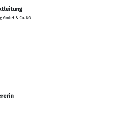
ktleitung
rg GmbH & Co. KG
G
rerin