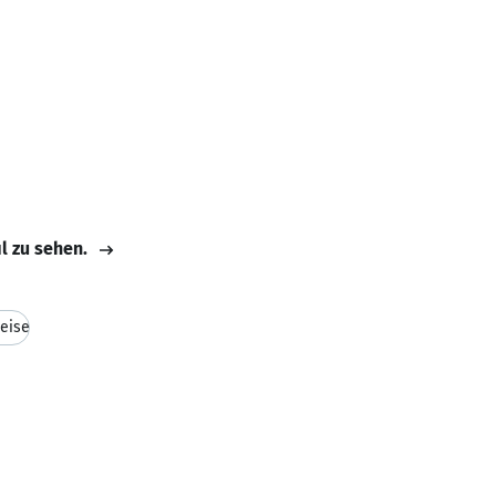
il zu sehen.
eise