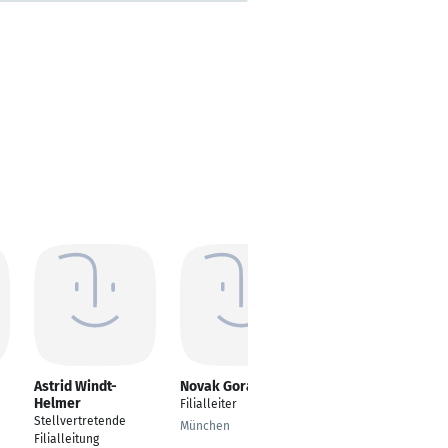
Astrid Windt-
Novak Goran
Andreas
Helmer
Dannewald
Filialleiter
Stellvertretende
Stellvertretender
München
Filialleitung
Filialleiter