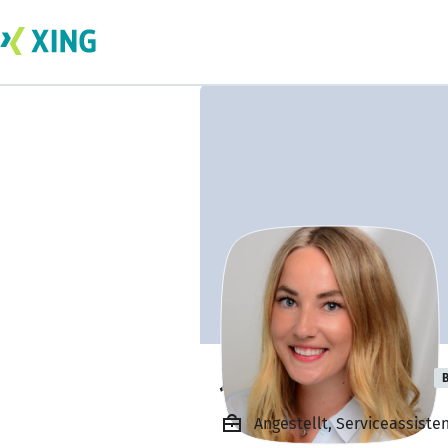
Janine Fanselow
B
Angestellt, Serviceassiste