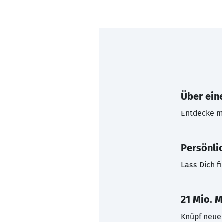
Über eine
Entdecke mi
Persönli
Lass Dich f
21 Mio. M
Knüpf neue 