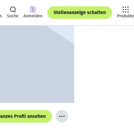
Stellenanzeige schalten
ts
Suche
Anmelden
Produkte
anzes Profil ansehen