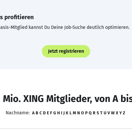
s profitieren
asis-Mitglied kannst Du Deine Job-Suche deutlich optimieren.
Jetzt registrieren
 Mio. XING Mitglieder, von A bi
Nachname:
A
B
C
D
E
F
G
H
I
J
K
L
M
N
O
P
Q
R
S
T
U
V
W
X
Y
Z