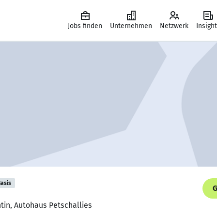
Jobs finden
Unternehmen
Netzwerk
Insigh
asis
G
ntin, Autohaus Petschallies