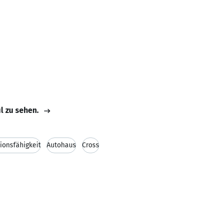
il zu sehen.
onsfähigkeit
Autohaus
Cross