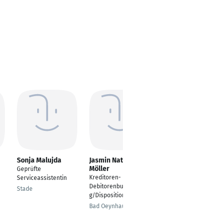
Sonja Malujda
Jasmin Nathalie
Ramona Frase
Möller
Geprüfte
Serviceassistentin
Kreditoren- und
Serviceassistentin
Schwalmstadt
Debitorenbuchhaltun
Stade
g/Disposition
Bad Oeynhausen