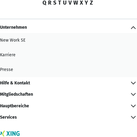
Q
R
S
T
U
V
W
X
Y
Z
Unternehmen
New Work SE
Karriere
Presse
Hilfe & Kontakt
Mitgliedschaften
Hauptbereiche
Services