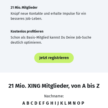
21 Mio. Mitglieder
Knüpf neue Kontakte und erhalte Impulse für ein
besseres Job-Leben.
Kostenlos profitieren
Schon als Basis-Mitglied kannst Du Deine Job-Suche
deutlich optimieren.
Jetzt registrieren
21 Mio. XING Mitglieder, von A bis Z
Nachname:
A
B
C
D
E
F
G
H
I
J
K
L
M
N
O
P