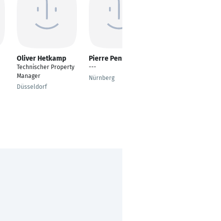
Oliver Hetkamp
Pierre Pennetier
Kathleen
Eberhardt
Technischer Property
---
Empfangskraft
Manager
Nürnberg
Stuttgart
Düsseldorf