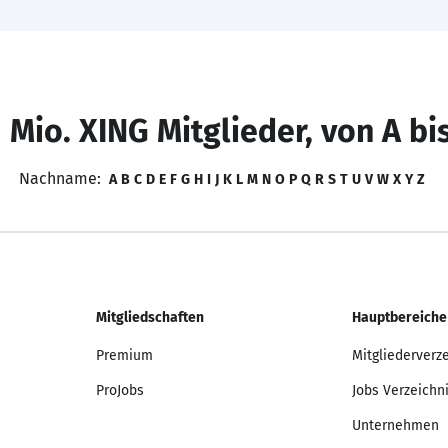
 Mio. XING Mitglieder, von A bi
Nachname:
A
B
C
D
E
F
G
H
I
J
K
L
M
N
O
P
Q
R
S
T
U
V
W
X
Y
Z
Mitgliedschaften
Hauptbereiche
Premium
Mitgliederverz
ProJobs
Jobs Verzeichn
Unternehmen