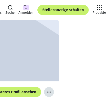
Stellenanzeige schalten
ts
Suche
Anmelden
Produkte
anzes Profil ansehen