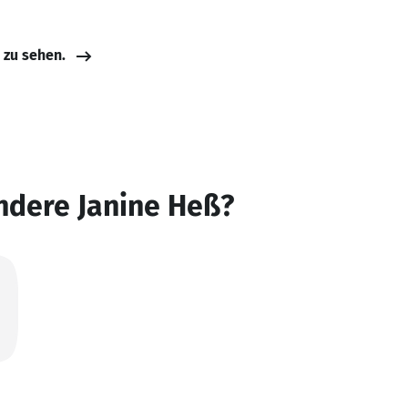
e zu sehen.
ndere Janine Heß?