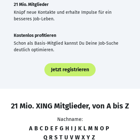
21 Mio. Mitglieder
Knüpf neue Kontakte und erhalte Impulse für ein
besseres Job-Leben.
Kostenlos profitieren
Schon als Basis-Mitglied kannst Du Deine Job-Suche
deutlich optimieren.
Jetzt registrieren
21 Mio. XING Mitglieder, von A bis Z
Nachname:
A
B
C
D
E
F
G
H
I
J
K
L
M
N
O
P
Q
R
S
T
U
V
W
X
Y
Z