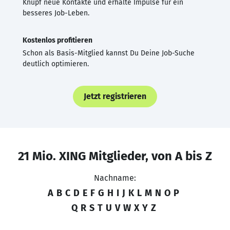
Knüpf neue Kontakte und erhalte Impulse für ein
besseres Job-Leben.
Kostenlos profitieren
Schon als Basis-Mitglied kannst Du Deine Job-Suche
deutlich optimieren.
Jetzt registrieren
21 Mio. XING Mitglieder, von A bis Z
Nachname:
A
B
C
D
E
F
G
H
I
J
K
L
M
N
O
P
Q
R
S
T
U
V
W
X
Y
Z