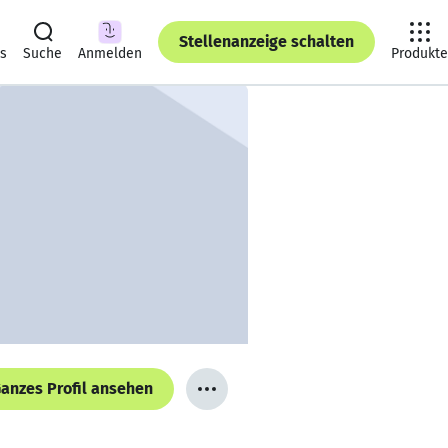
Stellenanzeige schalten
ts
Suche
Anmelden
Produkte
anzes Profil ansehen