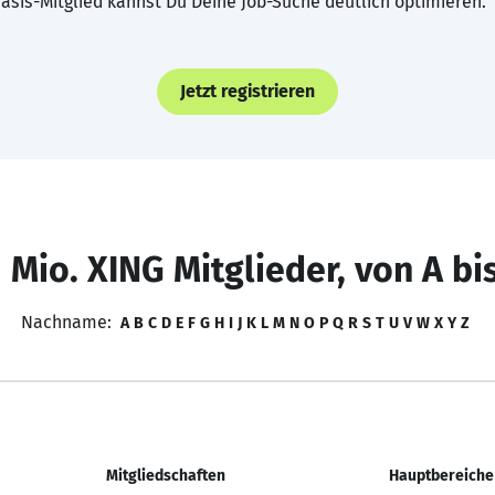
asis-Mitglied kannst Du Deine Job-Suche deutlich optimieren.
Jetzt registrieren
 Mio. XING Mitglieder, von A bi
Nachname:
A
B
C
D
E
F
G
H
I
J
K
L
M
N
O
P
Q
R
S
T
U
V
W
X
Y
Z
Mitgliedschaften
Hauptbereiche