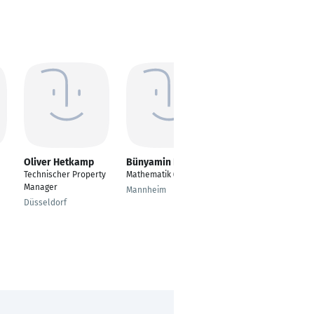
Oliver Hetkamp
Bünyamin Bir
Sebastian Roth
Technischer Property
Mathematik (Lehramt)
Supervisor ERP
Manager
Mannheim
Willich
Düsseldorf