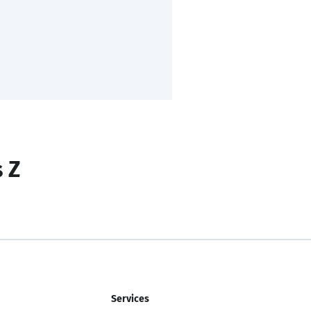
s Z
Services